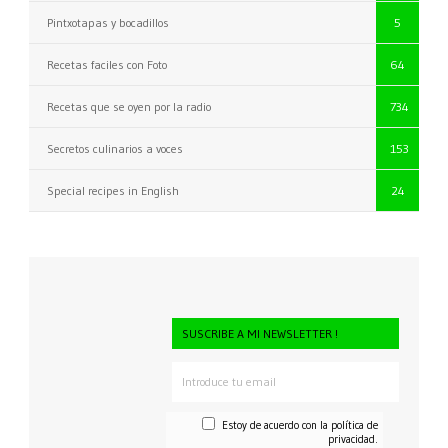
Pintxotapas y bocadillos
5
Recetas faciles con Foto
64
Recetas que se oyen por la radio
734
Secretos culinarios a voces
153
Special recipes in English
24
SUSCRIBE A MI NEWSLETTER !
Estoy de acuerdo con la
política de
privacidad.