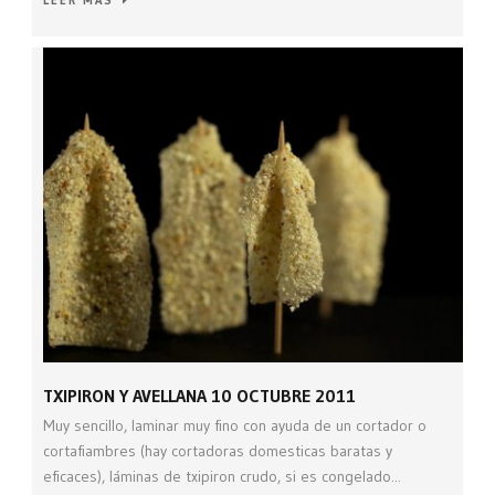
TXIPIRON Y AVELLANA 10 OCTUBRE 2011
Muy sencillo, laminar muy fino con ayuda de un cortador o
cortafiambres (hay cortadoras domesticas baratas y
eficaces), láminas de txipiron crudo, si es congelado...