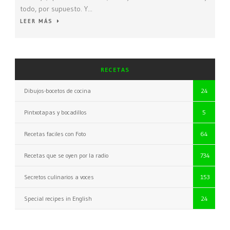
todo, por supuesto. Y...
LEER MÁS
RECETAS
Dibujos-bocetos de cocina
24
Pintxotapas y bocadillos
5
Recetas faciles con Foto
64
Recetas que se oyen por la radio
734
Secretos culinarios a voces
153
Special recipes in English
24