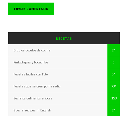
RECETAS
Dibujos-bocetos de cocina
24
Pintxotapas y bocadillos
5
Recetas faciles con Foto
64
Recetas que se oyen por la radio
734
Secretos culinarios a voces
153
Special recipes in English
24