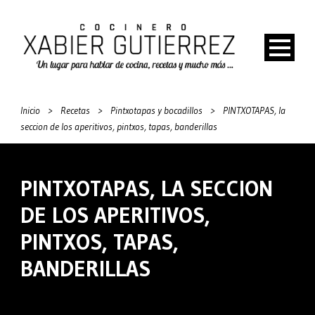
Inicio
>
Recetas
>
Pintxotapas y bocadillos
>
PINTXOTAPAS, la
seccion de los aperitivos, pintxos, tapas, banderillas
PINTXOTAPAS, LA SECCION
DE LOS APERITIVOS,
PINTXOS, TAPAS,
BANDERILLAS