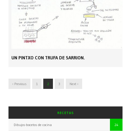
UN PINTXO CON TRUFA DE SARRION.
‹ Previous
1
2
3
Next ›
RECETAS
Dibujos-bocetos de cocina
24