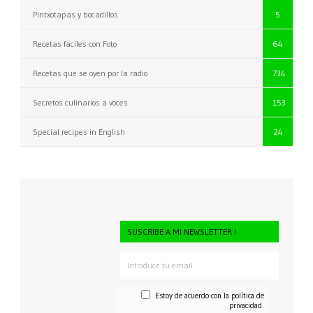
Pintxotapas y bocadillos
5
Recetas faciles con Foto
64
Recetas que se oyen por la radio
734
Secretos culinarios a voces
153
Special recipes in English
24
SUSCRIBE A MI NEWSLETTER !
Estoy de acuerdo con la
política de
privacidad.