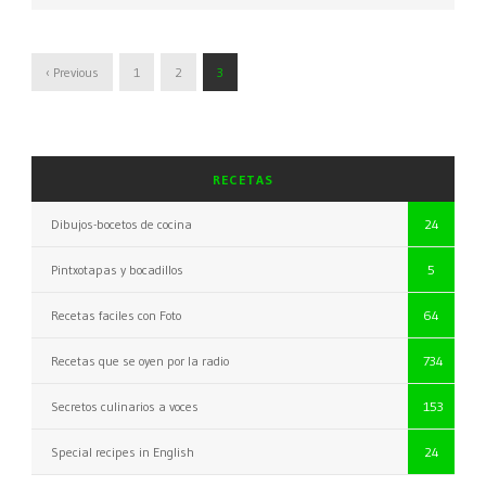
‹ Previous
1
2
3
RECETAS
Dibujos-bocetos de cocina
24
Pintxotapas y bocadillos
5
Recetas faciles con Foto
64
Recetas que se oyen por la radio
734
Secretos culinarios a voces
153
Special recipes in English
24