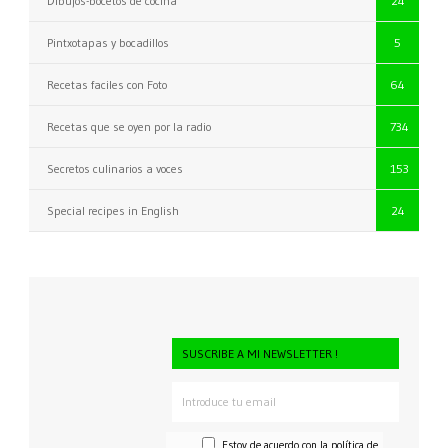
Dibujos-bocetos de cocina
24
Pintxotapas y bocadillos
5
Recetas faciles con Foto
64
Recetas que se oyen por la radio
734
Secretos culinarios a voces
153
Special recipes in English
24
SUSCRIBE A MI NEWSLETTER !
Estoy de acuerdo con la
política de