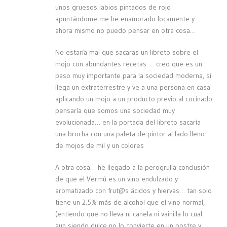
unos gruesos labios pintados de rojo
apuntándome me he enamorado locamente y
ahora mismo no puedo pensar en otra cosa…
No estaría mal que sacaras un libreto sobre el
mojo con abundantes recetas … creo que es un
paso muy importante para la sociedad moderna, si
llega un extraterrestre y ve a una persona en casa
aplicando un mojo a un producto previo al cocinado
pensaría que somos una sociedad muy
evolucionada… en la portada del libreto sacaría
una brocha con una paleta de pintor al lado lleno
de mojos de mil y un colores
A otra cosa… he llegado a la perogrulla conclusión
de que el Vermú es un vino endulzado y
aromatizado con frut@s ácidos y hiervas… tan solo
tiene un 2.5% más de alcohol que el vino normal,
(entiendo que no lleva ni canela ni vainilla lo cual
aun siendo dulce no lo convierte en un postre y