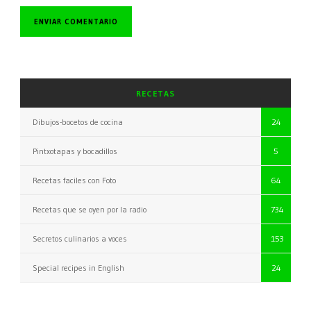
RECETAS
Dibujos-bocetos de cocina
24
Pintxotapas y bocadillos
5
Recetas faciles con Foto
64
Recetas que se oyen por la radio
734
Secretos culinarios a voces
153
Special recipes in English
24