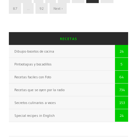
87
…
92
Next ›
RECETAS
Dibujos-bocetos de cocina
24
Pintxotapas y bocadillos
5
Recetas faciles con Foto
64
Recetas que se oyen por la radio
734
Secretos culinarios a voces
153
Special recipes in English
24