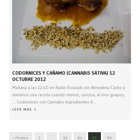
CODORNICES Y CAÑAMO (CANNABIS SÁTIVA) 12
OCTUBRE 2012
Mañana a las 12,40 en Radio Euskadi con Almudena Cacho y
daremos una receta cuando menos, curiosa, al loro guapos,
… Codornices con Cannabis Ingredientes 6...
LEER MÁS
‹ Previous
1
…
83
84
85
86