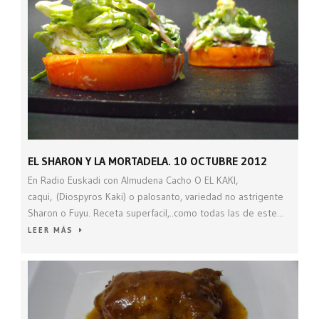
EL SHARON Y LA MORTADELA. 10 OCTUBRE 2012
En Radio Euskadi con Almudena Cacho O EL KAKI,
caqui, (Diospyros Kaki) o palosanto, variedad no astrigente
Sharon o Fuyu. Receta superfacil,..como todas las de este...
LEER MÁS