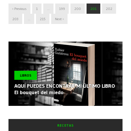
‹ Previous
1
…
199
200
201
202
203
…
215
Next ›
LIBROS
AQUÍ PUEDES ENCONTRAR MI ÚLTIMO LIBRO
El bouquet del miedo
RECETAS