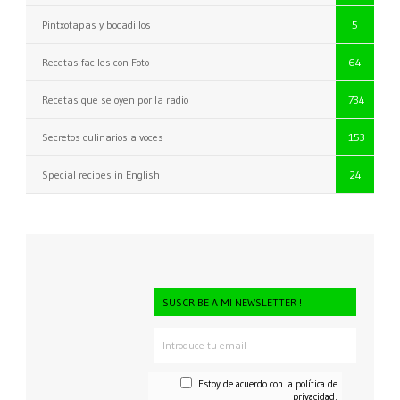
Pintxotapas y bocadillos
5
Recetas faciles con Foto
64
Recetas que se oyen por la radio
734
Secretos culinarios a voces
153
Special recipes in English
24
SUSCRIBE A MI NEWSLETTER !
Estoy de acuerdo con la
política de
privacidad.