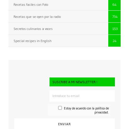
Recetas faciles con Foto
64
Recetas que se oyen por la radio
734
Secretos culinarios a voces
153
Special recipes in English
24
SUSCRIBE A MI NEWSLETTER !
Estoy de acuerdo con la
política de
privacidad.
CONSENTI