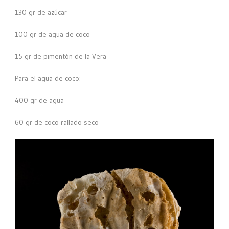
130 gr de azúcar
100 gr de agua de coco
15 gr de pimentón de la Vera
Para el agua de coco:
400 gr de agua
60 gr de coco rallado seco