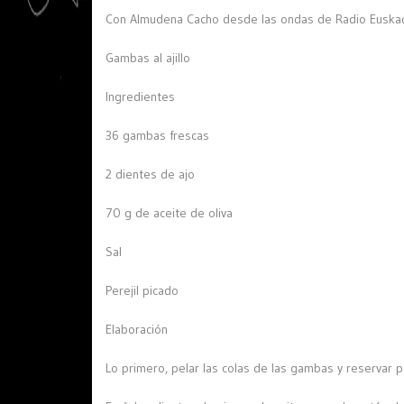
Con Almudena Cacho desde las ondas de Radio Euskadi.
Gambas al ajillo
Ingredientes
36 gambas frescas
2 dientes de ajo
70 g de aceite de oliva
Sal
Perejil picado
Elaboración
Lo primero, pelar las colas de las gambas y reservar p