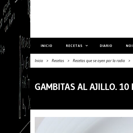
INICIO
RECETAS
DIARIO
NO
Inicio
>
Recetas
>
Recetas que se oyen por la radio
>
GAMBITAS AL AJILLO. 10