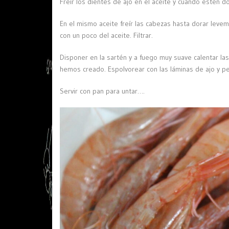
Freír los dientes de ajo en el aceite y cuando estén do
En el mismo aceite freír las cabezas hasta dorar levem
con un poco del aceite. Filtrar.
Disponer en la sartén y a fuego muy suave calentar la
hemos creado. Espolvorear con las láminas de ajo y per
Servir con pan para untar….