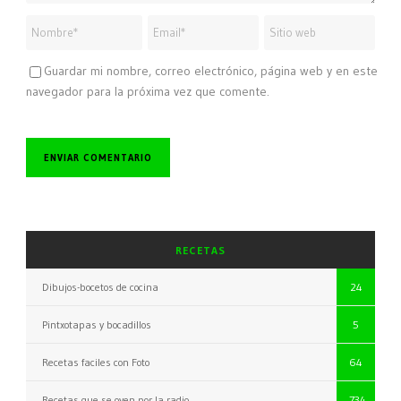
Guardar mi nombre, correo electrónico, página web y en este
navegador para la próxima vez que comente.
RECETAS
Dibujos-bocetos de cocina
24
Pintxotapas y bocadillos
5
Recetas faciles con Foto
64
Recetas que se oyen por la radio
734