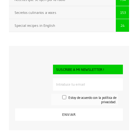
Secretos culinarios a voces
153
Special recipes in English
24
SUSCRIBE A MI NEWSLETTER !
Estoy de acuerdo con la
política de
privacidad.
CONSENTI