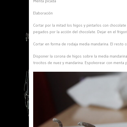
Menta picada
Elaboración
Cortar por la mitad los higos y pintarlos con chocola
pegados por la acción del chocolate. Dejar en el frigo
Cortar en forma de rodaja media mandarina. El resto co
Disponer la corona de higos sobre la media mandarina
trocitos de nuez y mandarina. Espolvorear con menta p