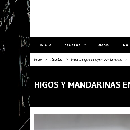
INICIO
RECETAS
DIARIO
NO
Inicio
>
Recetas
>
Recetas que se oyen por la radio
>
HIGOS Y MANDARINAS EN