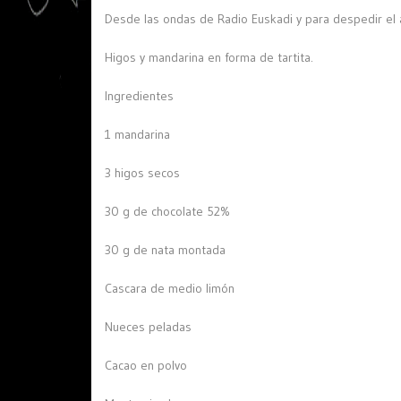
Desde las ondas de Radio Euskadi y para despedir el 
Higos y mandarina en forma de tartita.
Ingredientes
1 mandarina
3 higos secos
30 g de chocolate 52%
30 g de nata montada
Cascara de medio limón
Nueces peladas
Cacao en polvo