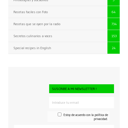
Recetas faciles con Foto
64
Recetas que se oyen por la radio
734
Secretos culinarios a voces
153
Special recipes in English
24
SUSCRIBE A MI NEWSLETTER !
Estoy de acuerdo con la
política de
privacidad.
CONSENTI