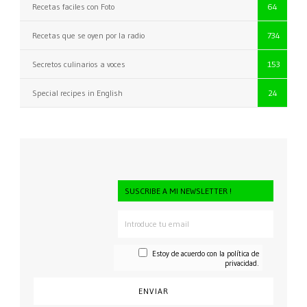
Recetas faciles con Foto
64
Recetas que se oyen por la radio
734
Secretos culinarios a voces
153
Special recipes in English
24
SUSCRIBE A MI NEWSLETTER !
Estoy de acuerdo con la
política de
privacidad.
CONSENTI