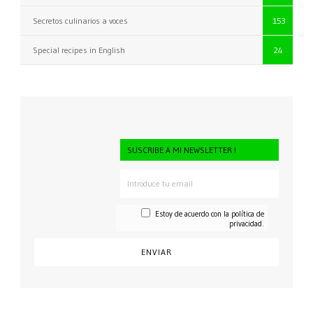
Secretos culinarios a voces
153
Special recipes in English
24
SUSCRIBE A MI NEWSLETTER !
Estoy de acuerdo con la
política de
privacidad.
CONSENTI