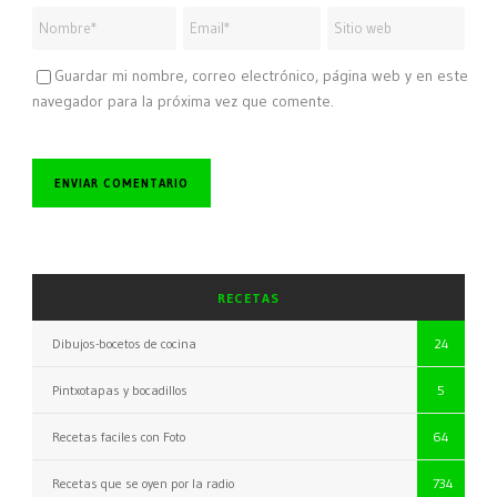
Guardar mi nombre, correo electrónico, página web y en este
navegador para la próxima vez que comente.
RECETAS
Dibujos-bocetos de cocina
24
Pintxotapas y bocadillos
5
Recetas faciles con Foto
64
Recetas que se oyen por la radio
734