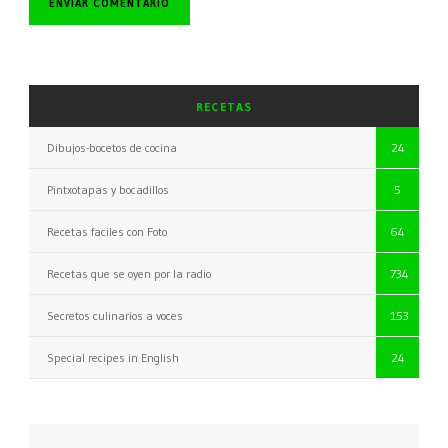
RECETAS
Dibujos-bocetos de cocina
24
Pintxotapas y bocadillos
5
Recetas faciles con Foto
64
Recetas que se oyen por la radio
734
Secretos culinarios a voces
153
Special recipes in English
24