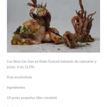
Con Alicia San Juan en Radio Euskadi hablando de calamares y
potas. A las 12,35h.
Pota encebollada.
Ingredientes
10 potas pequeñas (illex coindetii)