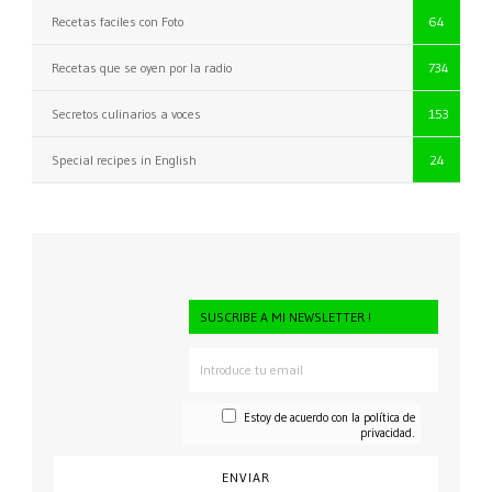
Recetas faciles con Foto
64
Recetas que se oyen por la radio
734
Secretos culinarios a voces
153
Special recipes in English
24
SUSCRIBE A MI NEWSLETTER !
Estoy de acuerdo con la
política de
privacidad.
CONSENTI