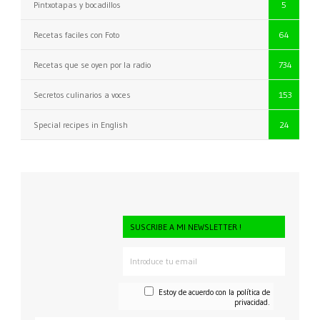
Pintxotapas y bocadillos
5
Recetas faciles con Foto
64
Recetas que se oyen por la radio
734
Secretos culinarios a voces
153
Special recipes in English
24
SUSCRIBE A MI NEWSLETTER !
Estoy de acuerdo con la
política de
privacidad.
CONSENTI