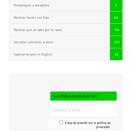
Pintxotapas y bocadillos
5
Recetas faciles con Foto
64
Recetas que se oyen por la radio
734
Secretos culinarios a voces
153
Special recipes in English
24
SUSCRIBE A MI NEWSLETTER !
Estoy de acuerdo con la
política de
privacidad.