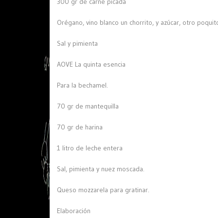
300 gr de carne picada
Orégano, vino blanco un chorrito, y azúcar, otro poquit
Sal y pimienta
AOVE La quinta esencia
Para la bechamel.
70 gr de mantequilla
70 gr de harina
1 litro de leche entera
Sal, pimienta y nuez moscada.
Queso mozzarela para gratinar.
Elaboración