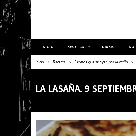
INICIO
RECETAS
DIARIO
NO
Inicio
>
Recetas
>
Recetas que se oyen por la radio
>
LA LASAÑA. 9 SEPTIEMB