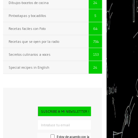
Dibujos-bocetos de cocina
24
Pintxotapas y bocadillos
5
Recetas faciles con Foto
64
Recetas que se oyen por la radio
734
Secretos culinarios a voces
153
Special recipes in English
24
SUSCRIBE A MI NEWSLETTER !
Estoy de acuerdo con la