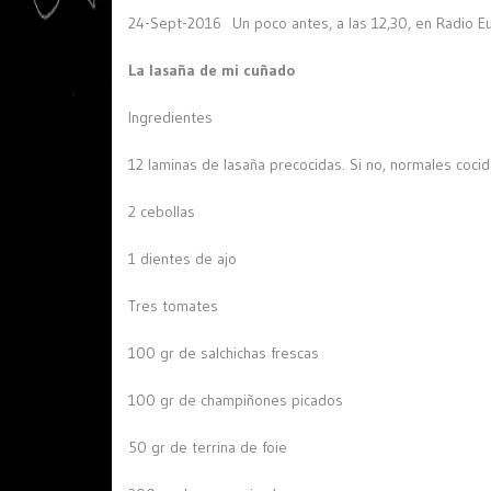
24-Sept-2016 Un poco antes, a las 12,30, en Radio E
La lasaña de mi cuñado
Ingredientes
12 laminas de lasaña precocidas. Si no, normales cocid
2 cebollas
1 dientes de ajo
Tres tomates
100 gr de salchichas frescas
100 gr de champiñones picados
50 gr de terrina de foie